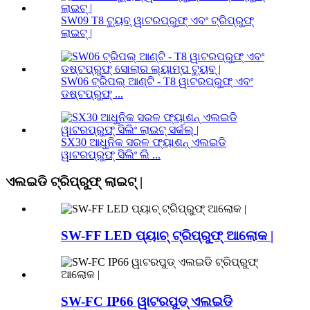
SW09 T8 ଟ୍ୟୁବ୍ ୱାଟରପ୍ରୁଫ୍ ଏବଂ ଟ୍ରିପ୍ରୁଫ୍
ଲାଇଟ୍ |
SW06 ଟ୍ରିପଲ୍ ଆଣ୍ଟି - T8 ୱାଟରପ୍ରୁଫ୍ ଏବଂ
ଡଷ୍ଟପ୍ରୁଫ୍ ...
SX30 ଆଧୁନିକ ସରଳ ଫ୍ୟାଶନ୍ ଏଲଇଡି
ୱାଟରପ୍ରୁଫ୍ ସିଲିଂ ଲି ...
ଏଲଇଡି ଟ୍ରିପ୍ରୁଫ୍ ଲାଇଟ୍ |
SW-FF LED ପ୍ୟାଚ୍ ଟ୍ରିପ୍ରୁଫ୍ ଆଲୋକ |
SW-FC IP66 ୱାଟରପୁଡ୍ ଏଲଇଡି