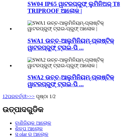
SW04 IP65 ୱାଟରପ୍ରୁଫ୍ ଲୁମିନିଅର୍ T8
TRIPROOF ଆଲୋକ |
SWA1 ଉଚ୍ଚ-ଆଲୁମିନିୟମ୍-ପ୍ଲାଷ୍ଟିକ୍
ୱାଟରପ୍ରୁଫ୍ ଟ୍ରାଇ-ପି ...
SWA2 ଉଚ୍ଚ-ଆଲୁମିନିୟମ୍-ପ୍ଲାଷ୍ଟିକ୍
ୱାଟରପ୍ରୁଫ୍ ଟ୍ରାଇ-ପି ...
1
2
ପରବର୍ତ୍ତୀ>
>>
ପୃଷ୍ଠା 1/2
ଉତ୍ପାଦଗୁଡିକ
ବାଣିଜ୍ୟିକ ଆଲୋକ
ଶିଳ୍ପ ଆଲୋକ
ସ olar ର ଆଲୋକ