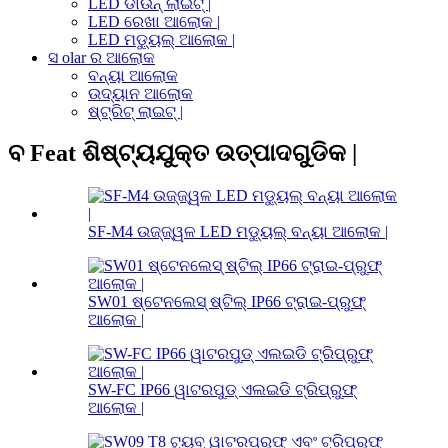
LED ଡାଉନ୍ ଲାଇଟ୍ |
LED ରେଖା ଆଲୋକ |
LED ମଡ୍ୟୁଲ୍ ଆଲୋକ |
ସ olar ର ଆଲୋକ
ବନ୍ୟା ଆଲୋକ
ଉଦ୍ୟାନ ଆଲୋକ
ଷ୍ଟ୍ରିଟ୍ ଲାଇଟ୍ |
ବ Feat ଶିଷ୍ଟ୍ୟଯୁକ୍ତ ଉତ୍ପାଦଗୁଡିକ |
SF-M4 ଉଜ୍ଜ୍ୱଳ LED ମଡ୍ୟୁଲ୍ ବନ୍ୟା ଆଲୋକ |
SW01 ଷ୍ଟେନଲେସ୍ ଷ୍ଟିଲ୍ IP66 ଟ୍ରାଇ-ପ୍ରୁଫ୍
ଆଲୋକ |
SW-FC IP66 ୱାଟରପୁଡ୍ ଏଲଇଡି ଟ୍ରିପ୍ରୁଫ୍
ଆଲୋକ |