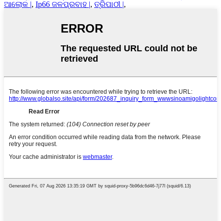
ଆଲୋକ |
,
Ip66 ଜଳପ୍ରବାହ |
,
ତ୍ରିପାଠୀ |
,