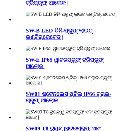
ଟ୍ରିପ୍ରୁଫ୍ ଆଲୋକ |
SW-B LED ତିନି-ପ୍ରୁଫ୍ ଲାଇଟ୍
ଇଣ୍ଟିଗ୍ରେଟେଡ୍ |
SW-E IP65 ୱାଟରପ୍ରୁଫ୍ ଟ୍ରିପ୍ରୁଫ୍
ଆଲୋକ |
SW01 ଷ୍ଟେନଲେସ୍ ଷ୍ଟିଲ୍ IP66 ଟ୍ରାଇ-
ପ୍ରୁଫ୍ ଆଲୋକ |
SW09 T8 ଟ୍ୟୁବ୍ ୱାଟରପ୍ରୁଫ୍ ଏବଂ