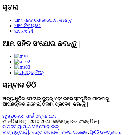
ସୂଚନା
ଆମ ସହିତ ଯୋଗାଯୋଗ କରନ୍ତୁ |
ଆମ ବିଷୟରେ
ପ୍ରଦର୍ଶନୀ
ଆମ ସହିତ ସଂଯୋଗ କରନ୍ତୁ |
ସମ୍ବାଦ ଚିଠି
ଅତ୍ୟାଧୁନିକ ମେଟାଲ୍ ନ୍ୟୁଜ୍ ଏବଂ ଇଭେଣ୍ଟଗୁଡିକ ପାଇବାକୁ
ଆପଣଙ୍କର ଇମେଲ୍ ଠିକଣା ପ୍ରବେଶ କରନ୍ତୁ |
ମୂଲ୍ୟବୋଧ ପାଇଁ ଅନୁସନ୍ଧାନ |
© କପିରାଇଟ୍ - 2010-2023: ସର୍ବସତ୍ତ୍ Res ସଂରକ୍ଷିତ |
ସାଇଟମ୍ୟାପ୍
-
AMP ମୋବାଇଲ୍ |
ଲିଡ୍ ମଡ୍ୟୁଲ୍ |
,
ବାହ୍ୟ ଆଲୋକ
,
ଶିଳ୍ପ ଆଲୋକ
,
Ip65 ଜଳପ୍ରବାହ