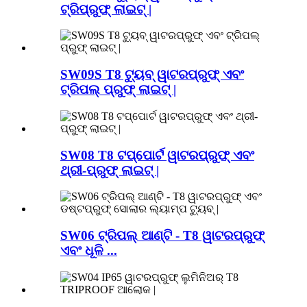
ଟ୍ରିପ୍ରୁଫ୍ ଲାଇଟ୍ |
SW09S T8 ଟ୍ୟୁବ୍ ୱାଟରପ୍ରୁଫ୍ ଏବଂ
ଟ୍ରିପଲ୍ ପ୍ରୁଫ୍ ଲାଇଟ୍ |
SW08 T8 ଟପ୍ପୋର୍ଟ ୱାଟରପ୍ରୁଫ୍ ଏବଂ
ଥ୍ରୀ-ପ୍ରୁଫ୍ ଲାଇଟ୍ |
SW06 ଟ୍ରିପଲ୍ ଆଣ୍ଟି - T8 ୱାଟରପ୍ରୁଫ୍
ଏବଂ ଧୂଳି ...